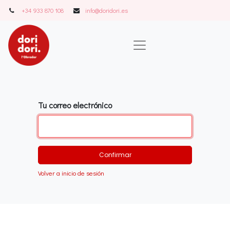
+34 933 870 108
info@doridori..es
Tu correo electrónico
Confirmar
Volver a inicio de sesión