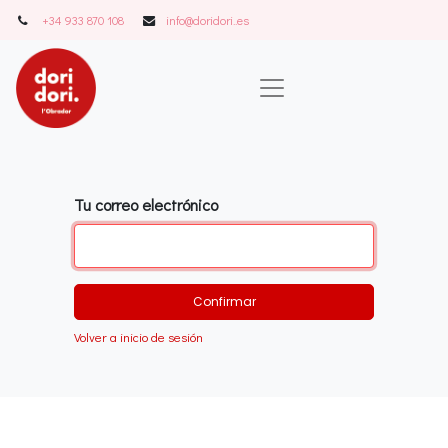
+34 933 870 108
info@doridori..es
Tu correo electrónico
Confirmar
Volver a inicio de sesión