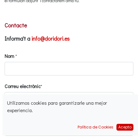
el formulari adjunt i contactarem amb tu.
Contacte
Informa't a
info@doridori.es
Nom
*
Correu electrònic
*
Utilizamos cookies para garantizarle una mejor
experiencia.
Asumpte
Política de Cookies
Acepto