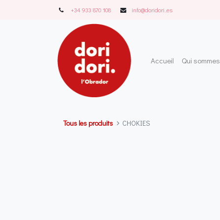
+34 933 870 108
info@doridori..es
Accueil
Qui sommes
Tous les produits
CHOKIES