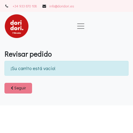
+34 933 870 108
info@doridori..es
Revisar pedido
¡Su carrito está vacío!
Seguir