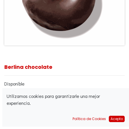
Berlina chocolate
Disponible
Crudo congelado
Utilizamos cookies para garantizarle una mejor
Acabado
experiencia.
Acabado y congelado
Política de Cookies
Acepto
Formatos