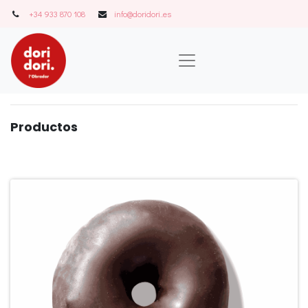
+34 933 870 108
info@doridori..es
Product
o
s