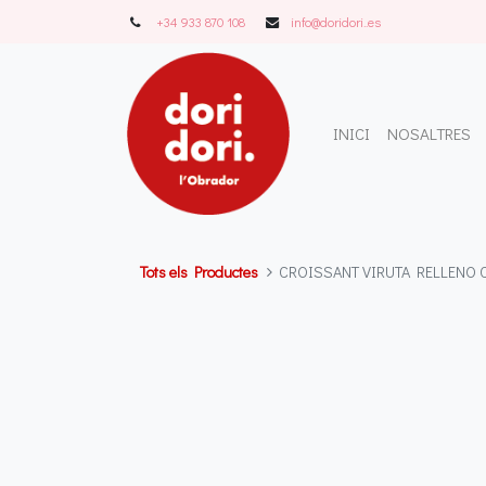
+34 933 870 108
info@doridori..es
INICI
NOSALTRES
Tots els Productes
CROISSANT VIRUTA RELLENO C