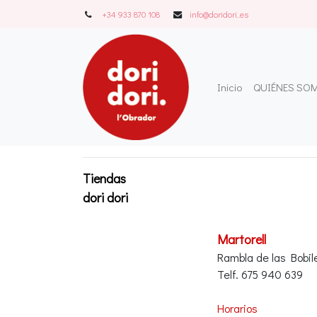
+34 933 870 108
info@doridori..es
Inicio
QUIÉNES SO
Tiendas
dori dori
Martorell
Rambla de las Bobile
Telf. 675 940 639
Horarios