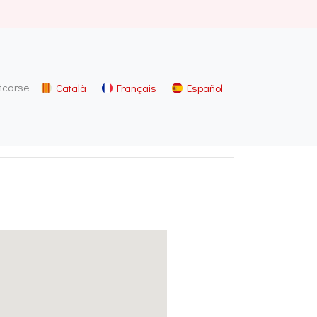
ficarse
Català
Français
Español