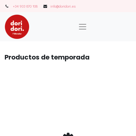
+34 933 870 108
info@doridori..es
Produ
ctos de temporada