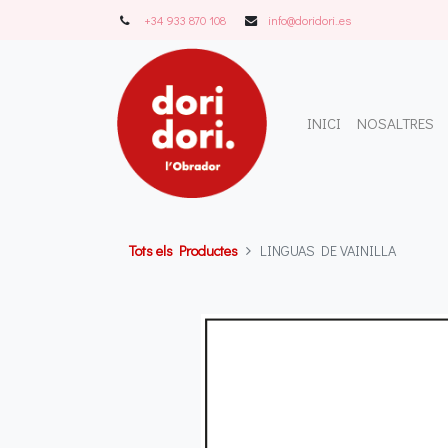
+34 933 870 108
info@doridori..es
INICI
NOSALTRES
Tots els Productes
LINGUAS DE VAINILLA