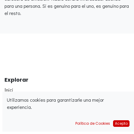
para una persona. Si es genuino para el uno, es genuino para
el resto.
Explorar
Inici
Ca​feter​ies
Utilizamos cookies para garantizarle una mejor
experiencia.
Qui s​om?
Política de Cookies
Acepto