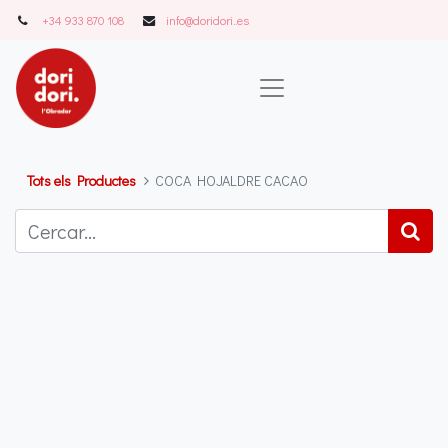
+34 933 870 108
info@doridori..es
Tots els Productes
COCA HOJALDRE CACAO