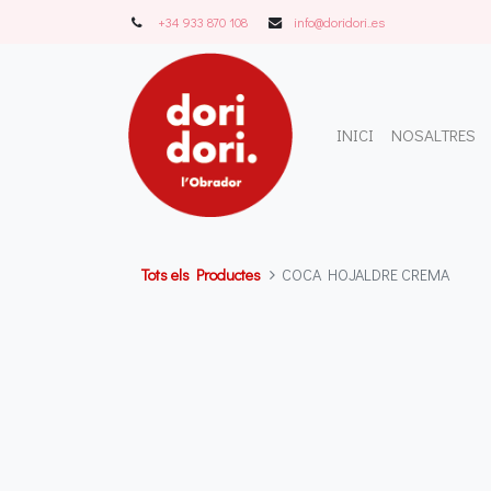
+34 933 870 108
info@doridori..es
INICI
NOSALTRES
Tots els Productes
COCA HOJALDRE CREMA