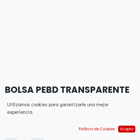
BOLSA PEBD TRANSPARENTE
50X68 CM GGF 80 UNITARIA
Utilizamos cookies para garantizarle una mejor
(250 UDS)
experiencia.
0,00
€
Política de Cookies
Acepto