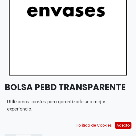
BOLSA PEBD TRANSPARENTE
50X68 CM GGF 80 UNITARIA
Utilizamos cookies para garantizarle una mejor
(250 UDS)
experiencia.
0,00
€
Política de Cookies
Acepto