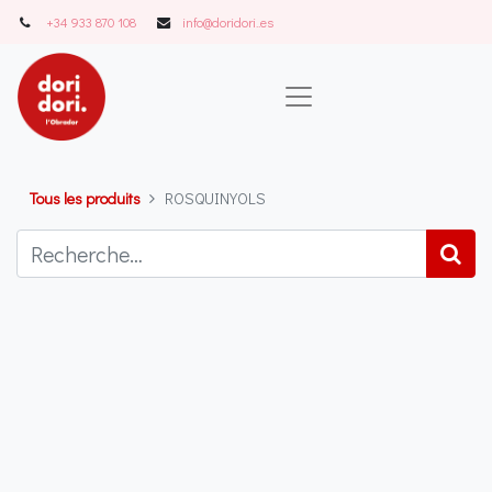
+34 933 870 108
info@doridori..es
Tous les produits
ROSQUINYOLS