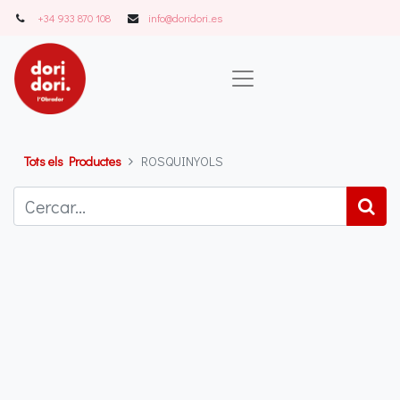
+34 933 870 108
info@doridori..es
Tots els Productes
ROSQUINYOLS