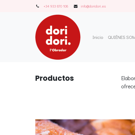
+34 933 870 108
info@doridori..es
Inicio
QUIÉNES SO
Produ
ctos
Elabo
ofrece