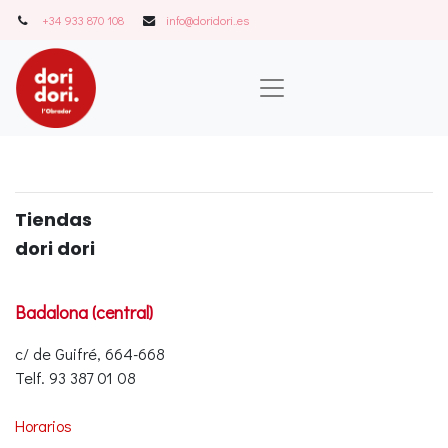
+34 933 870 108
info@doridori..es
Tiendas
dori dori
Badalona (central)
c/ de Guifré, 664-668
Telf. 93 387 01 08
Horarios