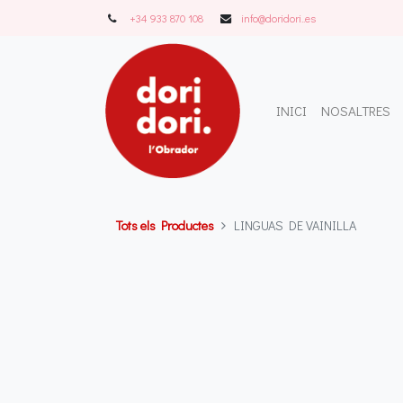
+34 933 870 108
info@doridori..es
INICI
NOSALTRES
Tots els Productes
LINGUAS DE VAINILLA