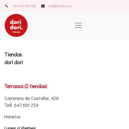
+34 933 870 108
info@doridori..es
Tiendas
dori dori
Terrassa (2 tiendas)
Carretera de Castellar, 426
Telf. 647 661 254
Horarios
Lunes a Viernes