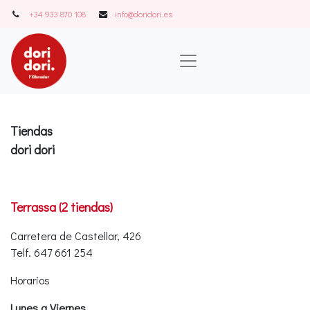
+34 933 870 108
info@doridori..es
Tiendas
dori dori
Terrassa (2 tiendas)
Carretera de Castellar, 426
Telf. 647 661 254
Horarios
Lunes a Viernes