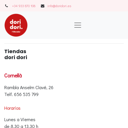
+34 933 870 108
info@doridori..es
Tiendas
dori dori
Cornellà
Rambla Anselm Clavé, 26
Telf. 656 535 799
Horarios
Lunes a Viernes
de 8.30 a 13.30 h