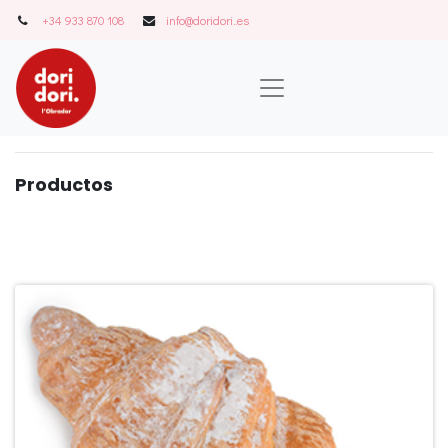
+34 933 870 108
info@doridori..es
Product
o
s