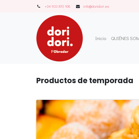
+34 933 870 108
info@doridori..es
Inicio
QUIÉNES SO
Prod
uctos de temporada