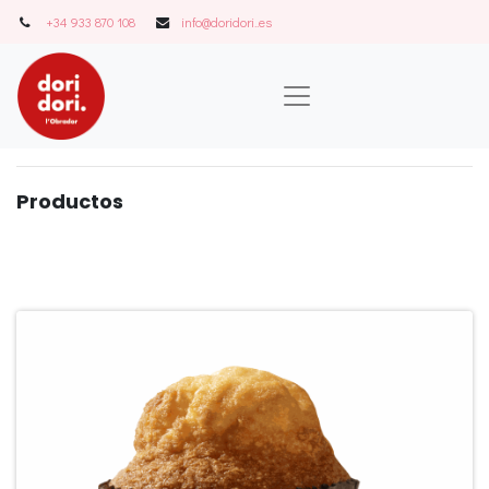
+34 933 870 108
info@doridori..es
Product
o
s