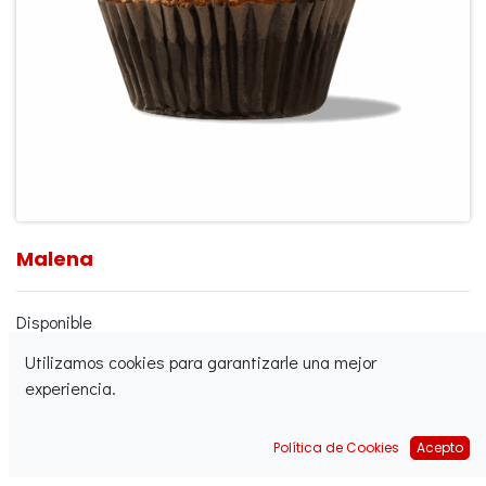
Malena
Disponible
Utilizamos cookies para garantizarle una mejor
Crudo congelado
experiencia.
Acabado
Acabado y congelado
Política de Cookies
Acepto
Formatos